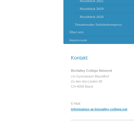
Rückblick 2021
Rückblick 2019
Rückblick 2018
Trinationaler Schülerkongress
Über uns
Impressum
Kontakt:
BioValley College Network
c/o Gymnasium Bäumlihof
Zu den drei Linden 80
CH-4058 Basel
E-Mail:
information-at-biovalley-college.net