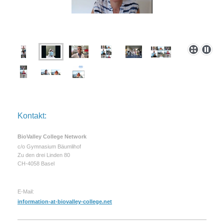
Kontakt:
BioValley College Network
c/o Gymnasium Bäumlihof
Zu den drei Linden 80
CH-4058 Basel
E-Mail:
information-at-biovalley-college.net