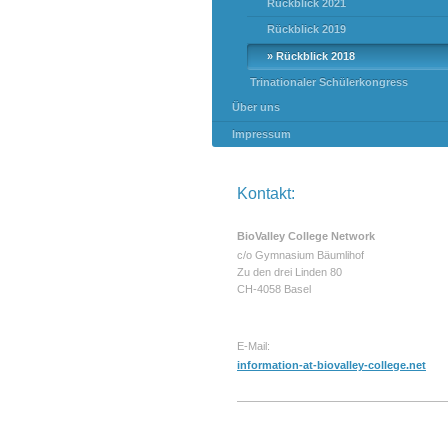
Rückblick 2021
Rückblick 2019
Rückblick 2018
Trinationaler Schülerkongress
Über uns
Impressum
Kontakt:
BioValley College Network
c/o Gymnasium Bäumlihof
Zu den drei Linden 80
CH-4058 Basel
E-Mail:
information-at-biovalley-college.net