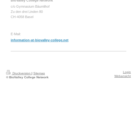
BioValley College Network
c/o Gymnasium Bäumlihof
Zu den drei Linden 80
CH-4058 Basel
E-Mail:
information-at-biovalley-college.net
Login
Druckversion
|
Sitemap
Webansicht
© BioValley College Network